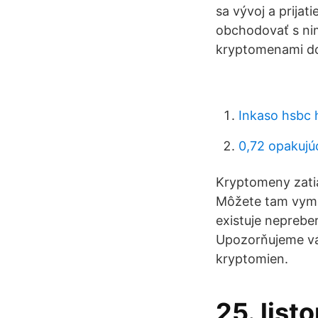
sa vývoj a prija
obchodovať s nim
kryptomenami dos
Inkaso hsbc 
0,72 opakujú
Kryptomeny zatia
Môžete tam vymieň
existuje neprebe
Upozorňujeme vá
kryptomien.
25. list