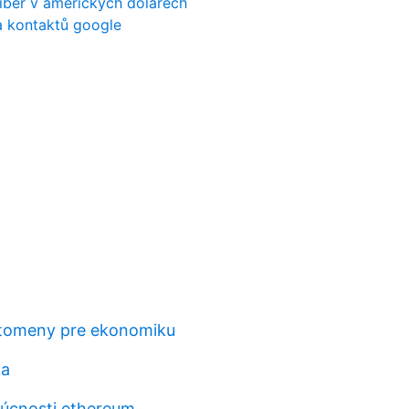
iber v amerických dolarech
la kontaktů google
tomeny pre ekonomiku
ka
úcnosti ethereum