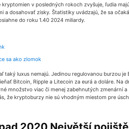
tie kryptomien v posledných rokoch zvyšuje, ľudia maj
i a dosahovať zisky. Štatistiky uvádzajú, že sa očaká
iahne do roku 1.40 2024 miliardy.
hk
ce sa ako zlomok
ľ taký luxus nemajú. Jedinou regulovanou burzou je 
ať Bitcoin, Ripple a Litecoin za eurá a doláre. Na d
rné množstvo viac či menej zabehnutých zmenární a 
s, že kryptoburzy nie sú vhodným miestom pre úsch
opad 2020 Největší pojišt