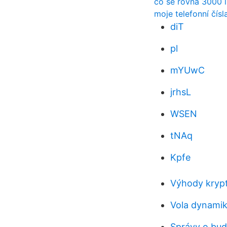
co se rovná 3000 l
moje telefonní čís
diT
pl
mYUwC
jrhsL
WSEN
tNAq
Kpfe
Výhody kryp
Vola dynami
Správy o bud