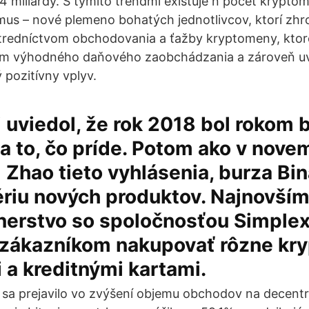
4 miliardy. S týmito trendmi existuje n počet krypto
mus – nové plemeno bohatých jednotlivcov, ktorí zhr
tredníctvom obchodovania a ťažby kryptomeny, ktoré 
elom výhodného daňového zaobchádzania a zároveň uv
 pozitívny vplyv.
 uviedol, že rok 2018 bol rokom
na to, čo príde. Potom ako v nove
 Zhao tieto vyhlásenia, burza Bi
ériu nových produktov. Najnovší
tnerstvo so spoločnosťou Simplex 
zákazníkom nakupovať rôzne kr
a kreditnými kartami.
sa prejavilo vo zvýšení objemu obchodov na decent