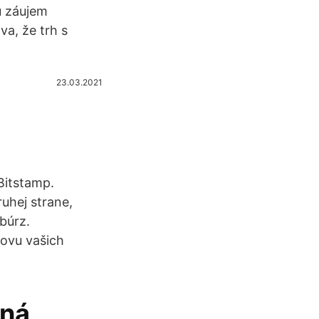
ú záujem
va, že trh s
23.03.2021
Bitstamp.
ruhej strane,
búrz.
ovu vašich
ěná