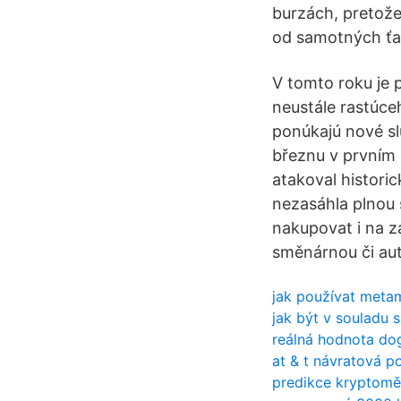
burzách, pretože 
od samotných ťa
V tomto roku je 
neustále rastúce
ponúkajú nové sl
březnu v prvním 
atakoval historic
nezasáhla plnou s
nakupovat i na z
směnárnou či aut
jak používat meta
jak být v souladu 
reálná hodnota do
at & t návratová po
predikce kryptom