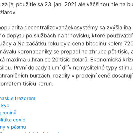
za jej použitie sa 23. jan. 2021 ale väčšinou nie na b
žiarov.
popularita decentralizovanáekosystémy sa zvýšia iba
ho dopytu po službách na trhovisku, ktoré používate
užby a Na začátku roku byla cena bitcoinu kolem 720
návalu koronapaniky se propadl na zhruba pět tisíc, a
ká maxima u hranice 20 tisíc dolarů. Ekonomická krize
ilou. První dopady tlumí dřív nemyslitelné typy stimu
ahraničních burzách, rozdíly v prodejní ceně dosahují
omatem tisíců korun.
mask s trezorem
s kyc
gecoinů
litika covid
ěny v pásmu