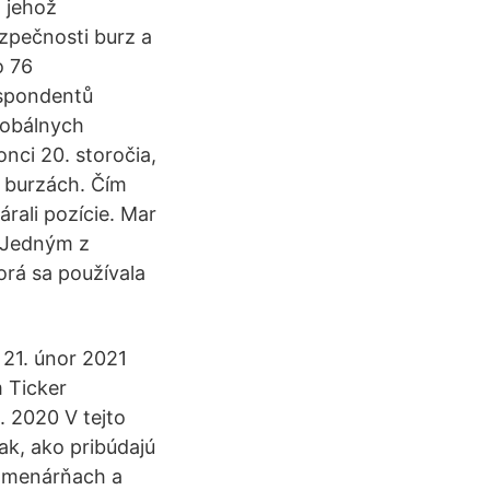
, jehož
ezpečnosti burz a
o 76
respondentů
lobálnych
nci 20. storočia,
a burzách. Čím
árali pozície. Mar
. Jedným z
orá sa používala
 21. únor 2021
m Ticker
. 2020 V tejto
ak, ako pribúdajú
v zmenárňach a