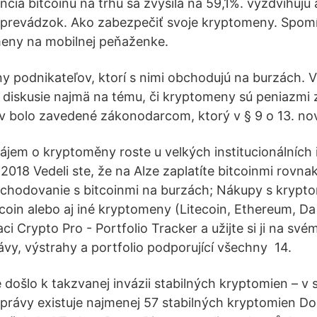
cia bitcoinu na trhu sa zvýšila na 59,1%. vyzdvihujú
h prevádzok. Ako zabezpečiť svoje kryptomeny. Spom
eny na mobilnej peňaženke.
any podnikateľov, ktorí s nimi obchodujú na burzách. 
 diskusie najmä na tému, či kryptomeny sú peniazmi
 bolo zavedené zákonodarcom, ktorý v § 9 o 13. no
ájem o kryptoměny roste u velkých institucionálních 
 2018 Vedeli ste, že na Alze zaplatíte bitcoinmi rovn
chodovanie s bitcoinmi na burzách; Nákupy s krypt
coin alebo aj iné kryptomeny (Litecoin, Ethereum, Da
aci Crypto Pro - Portfolio Tracker a užijte si ji na své
vy, výstrahy a portfolio podporující všechny 14.
 došlo k takzvanej invázii stabilných kryptomien – v 
právy existuje najmenej 57 stabilných kryptomien D