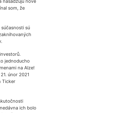
 a nasadzujú nové
ínal som, že
V súčasnosti sú
 zaknihovaných
v.
investorů.
ako jednoducho
omenami na Alze!
 21. únor 2021
m Ticker
skutočnosti
onedávna ich bolo