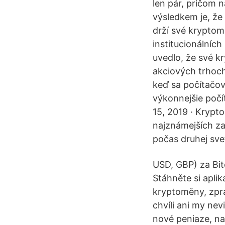
len pár, pričom 
výsledkem je, že 
drží své kryptom
institucionálních
uvedlo, že své k
akciových trhoch,
keď sa počítačov
výkonnejšie počít
15, 2019 · Krypt
najznámejších za
počas druhej sve
USD, GBP) za Bit
Stáhněte si aplik
kryptoměny, zprá
chvíli ani my ne
nové peniaze, na 