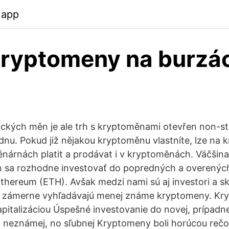
.app
kryptomeny na burzá
sických měn je ale trh s kryptoměnami otevřen non-s
ýdnu. Pokud již nějakou kryptoměnu vlastníte, lze n
nárnách platit a prodávat i v kryptoměnách. Väčšin
n sa rozhodne investovať do popredných a overených
Ethereum (ETH). Avšak medzi nami sú aj investori a s
rí zámerne vyhľadávajú menej známe kryptomeny. Kr
pitalizáciou Úspešné investovanie do novej, prípadn
o neznámej, no sľubnej Kryptomeny boli horúcou reč