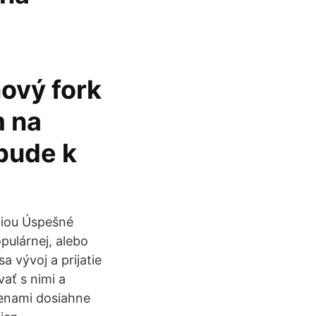
ový fork
m na
bude k
ciou Úspešné
pulárnej, alebo
 vývoj a prijatie
ať s nimi a
menami dosiahne