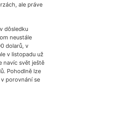
urzách, ale práve
 v dôsledku
ľom neustále
0 dolarů, v
le v listopadu už
 navíc svět ještě
lů. Pohodlně lze
 v porovnání se