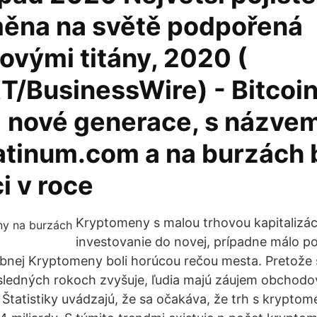
ěna na světě podpořená
ovými titány, 2020 (
/BusinessWire) - Bitcoin
e) nové generace, s názve
latinum.com a na burzách 
i v roce
Kryptomeny s malou trhovou kapitalizá
investovanie do novej, prípadne málo po
bnej Kryptomeny boli horúcou rečou mesta. Pretože sa
ledných rokoch zvyšuje, ľudia majú záujem obchodov
 Štatistiky uvádzajú, že sa očakáva, že trh s krypto