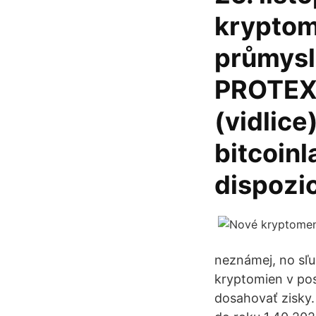
kryptom
průmysl
PROTEXT
(vidlic
bitcoin
dispozic
neznámej, no sľu
kryptomien v pos
dosahovať zisky.