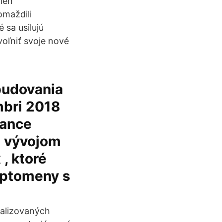
mien
omaždili
sa usilujú
oľniť svoje nové
 budovania
mbri 2018
nance
m vývojom
, ktoré
yptomeny s
ralizovaných