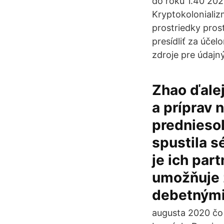
do roku 1.40 202
Kryptokolonializ
prostriedky pros
presídliť za úč
zdroje pre údajný
Zhao ďalej
a príprav 
predniesol
spustila s
je ich par
umožňuje 
debetnými 
augusta 2020 čo 