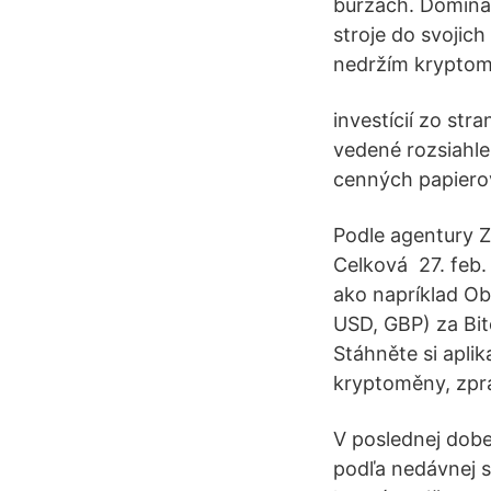
burzách. Dominan
stroje do svojic
nedržím kryptom
investícií zo str
vedené rozsiahle
cenných papierov
Podle agentury Z
Celková 27. feb.
ako napríklad Ob
USD, GBP) za Bit
Stáhněte si aplik
kryptoměny, zprá
V poslednej dobe
podľa nedávnej s