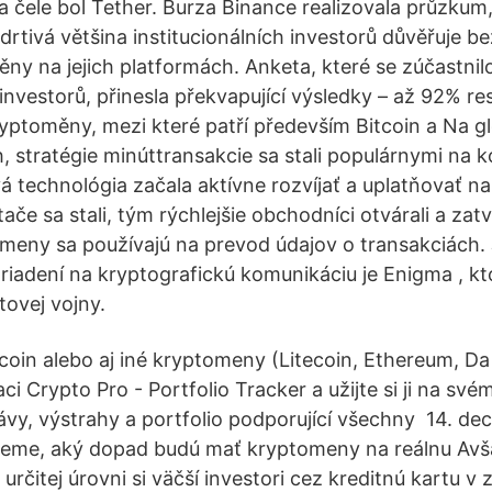
na čele bol Tether. Burza Binance realizovala průzkum
drtivá většina institucionálních investorů důvěřuje b
ěny na jejich platformách. Anketa, které se zúčastnil
 investorů, přinesla překvapující výsledky – až 92% 
ryptoměny, mezi které patří především Bitcoin a Na g
 stratégie minúttransakcie sa stali populárnymi na ko
á technológia začala aktívne rozvíjať a uplatňovať n
ače sa stali, tým rýchlejšie obchodníci otvárali a zatv
omeny sa používajú na prevod údajov o transakciách
riadení na kryptografickú komunikáciu je Enigma , kt
tovej vojny.
coin alebo aj iné kryptomeny (Litecoin, Ethereum, Da
aci Crypto Pro - Portfolio Tracker a užijte si ji na své
vy, výstrahy a portfolio podporující všechny 14. dec
vieme, aký dopad budú mať kryptomeny na reálnu Avš
určitej úrovni si väčší investori cez kreditnú kartu 