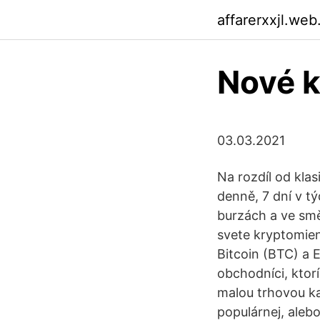
affarerxxjl.web
Nové 
03.03.2021
Na rozdíl od kla
denně, 7 dní v t
burzách a ve smě
svete kryptomie
Bitcoin (BTC) a 
obchodníci, kto
malou trhovou ka
populárnej, aleb