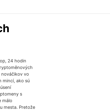
ch
top, 24 hodin
a kryptoměnových
a nováčikov vo
 mincí, ako sú
kúsení
yptomeny s
e málo
ou mesta. Pretože