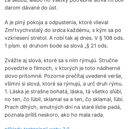
darom dávané do úst.
A je plný pokoja a odpustenia, ktoré vlieval
Zmŕtvychvstalý do srdca každému, s kým sa po
vzkriesení stretol. A robí tak aj dnes. V § 108 ods.
1 písm. e) druhom bode sa slová „§ 21 ods.
Zvážte aj slová, ktoré sa s ním rýmujú. Stručne
povedzte o filmoch, v ktorých je toto nádherné
slovo prítomné. Pozorne prečítaj uvedené verše,
všimni si slová, ktoré sa rýmujú, a urč druh rýmu.
1. Láska je strašne bohatá, láska, tá všetko sľúbi,
no ten, čo ľúbil, sklamal sa a ten, čo sklamal, ľúbi.
Prach dlhých, smutných dní na staré lístie padá,
poznala príliš neskoro, ako ho mala rada.