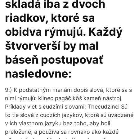
skladá iba z dvoch
riadkov, ktoré sa
obidva rýmujú. Každý
štvorverší by mal
báseň postupovať
nasledovne:
9.) K podstatným menám dopíš slová, ktoré sa s
nimi rýmujú: klinec pagáč kôš kameň nástroj
Príklady viet s cudzími slovami; Thecudzinci Sú
to tie slová z cudzích jazykov, ktoré sú uvádzané
v ich vlastnom jazyku bez toho, aby boli
preložené, a používa sa rovnako ako každé