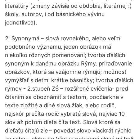
literatúry (zmeny závisia od obdobia, literárnej :)
školy, autorov, i od básnického vývinu
jednotlivca).
2. Synonymá – slová rovnakého, alebo veľmi
podobného významu. jeden obrázok má
niekoľko rôznych pomenovaní; tvorba ďalších
synoným k danému obrázku Rýmy. priraďovanie
obrázkov, ktoré sa vzájomne rýmujú; možnosť
vymýšľať s deťmi krátke básničky; tvorba ďalších
rýmov - 2.stupeň ZŚ – rozšírené cvičenia- pred
čítaním sa oboznámiť s textom, podčiarkne v
texte zložité a dlhé slová žiak, alebo rodič,
najskôr prečíta rodič vybraté slová, najviac 10
slov až potom dieťa číta text. Slová ktoré sa
dieťaťu čítajú zle – povedať slovo viackrát rýchlo
za sebou, alebo ho Všetky potrebné slová mi boli