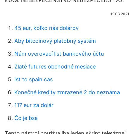
slová: NEBEZPEČENSTVO NEBEZPEČENSTVO!
12.03.2021
45 eur, koľko nás dolárov
Aby bitcoinový platobný systém
Nám overovací list bankového účtu
Zlaté futures obchodné mesiace
Ist to spain cas
Konečné kredity zmrazené 2 do neznáma
117 eur za dolár
Čo je bsa
Tento nástroj používa iba jeden skript televíznej