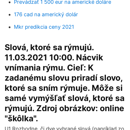
Prevádzať 1 500 eur na americké doláre
176 cad na americký dolár
Mkr predikcia ceny 2021
Slová, ktoré sa rýmujú.
11.03.2021 10:00. Nácvik
vnímania rýmu. Cieľ: K
zadanému slovu priradí slovo,
ktoré sa sním rýmuje. Môže si
samé vymýšľať slová, ktoré sa
rýmujú. Zdroj obrázkov: online
"škôlka".
U1 Rozhodne, či dve vybrané slová (napríklad zo