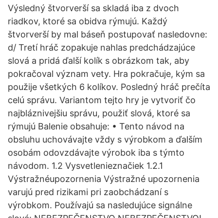
Výsledný štvorverší sa skladá iba z dvoch
riadkov, ktoré sa obidva rýmujú. Každý
štvorverší by mal báseň postupovať nasledovne:
d/ Tretí hráč zopakuje nahlas predchádzajúce
slová a pridá ďalší kolík s obrázkom tak, aby
pokračoval význam vety. Hra pokračuje, kým sa
použije všetkých 6 kolíkov. Posledný hráč prečíta
celú správu. Variantom tejto hry je vytvoriť čo
najbláznivejšiu správu, použiť slová, ktoré sa
rýmujú Balenie obsahuje: • Tento návod na
obsluhu uchovávajte vždy s výrobkom a ďalším
osobám odovzdávajte výrobok iba s týmto
návodom. 1.2 Vysvetlenieznačiek 1.2.1
Výstražnéupozornenia Výstražné upozornenia
varujú pred rizikami pri zaobchádzaní s
výrobkom. Používajú sa nasledujúce signálne