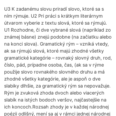
U3 K zadanému slovu priradí slovo, ktoré sa s
ním rýmuje. U2 Pri práci s krátkym literárnym
útvarom vyberie z textu slová, ktoré sa rýmujú.
U1 Rozhodne, či dve vybrané slová (napríklad zo
známej básne) znejú podobne (na začiatku alebo
na konci slova). Gramatický rým – vzniká vtedy,
ak sa rýmujú slová, ktoré majú zhodné všetky
gramatické kategórie – rovnaký slovný druh, rod,
číslo, pád, prípadne osoba, čas, (ak sa v rýme
použije slovo rovnakého slovného druhu a má
zhodné všetky kategórie, ale je aspoň o dve
slabiky dlhšie, za gramatický rým sa nepovažuje.
Rým je zvuková zhoda dvoch alebo viacerých
slabík na istých bodoch veršov, najčastejšie na
ich koncoch.Rozsah zhody je v každej národnej
poézii odlišný, mení sa aj v rámci jednej národnej