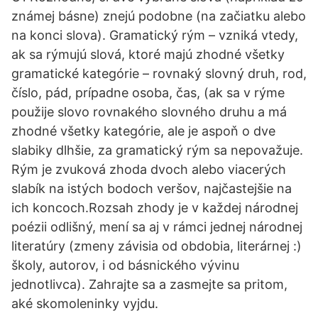
známej básne) znejú podobne (na začiatku alebo
na konci slova). Gramatický rým – vzniká vtedy,
ak sa rýmujú slová, ktoré majú zhodné všetky
gramatické kategórie – rovnaký slovný druh, rod,
číslo, pád, prípadne osoba, čas, (ak sa v rýme
použije slovo rovnakého slovného druhu a má
zhodné všetky kategórie, ale je aspoň o dve
slabiky dlhšie, za gramatický rým sa nepovažuje.
Rým je zvuková zhoda dvoch alebo viacerých
slabík na istých bodoch veršov, najčastejšie na
ich koncoch.Rozsah zhody je v každej národnej
poézii odlišný, mení sa aj v rámci jednej národnej
literatúry (zmeny závisia od obdobia, literárnej :)
školy, autorov, i od básnického vývinu
jednotlivca). Zahrajte sa a zasmejte sa pritom,
aké skomoleninky vyjdu.