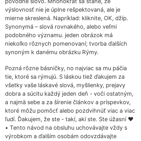
pôvodné slovo. Mnohokrát sa stane, že
výslovnosť nie je úplne rešpektovaná, ale je
mierne skreslená. Napríklad: kliknite, OK, džíp.
Synonymá – slová rovnakého, alebo veľmi
podobného významu. jeden obrázok má
niekoľko rôznych pomenovaní; tvorba ďalších
synoným k danému obrázku Rýmy.
Pozná rôzne básničky, no najviac sa mu páčia
tie, ktoré sa rýmujú. S láskou tiež ďakujem za
všetky vaše láskavé slová, myšlienky, prejavy
dobra a súcitu každý jeden deň - voči ostatným,
a najmä sebe a za šírenie článkov a príspevkov,
ktoré môžu pomôcť alebo pozdvihnúť viac a viac
ľudí. Ďakujem, že ste - takí, akí ste. Ste úžasní ♥
• Tento návod na obsluhu uchovávajte vždy s
výrobkom a ďalším osobám odovzdávajte