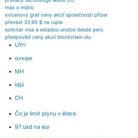
příklady technologií webu 3.0
max o matic
svícenový graf ceny akcií společnosti pfizer
převést 33,95 $ na rupie
solicitar visa a estados unidos desde peru
předpověď ceny akcií blockchain úlu
UYri
ovxqw
MH
idpi
CH
Čo je limit plynu v étere
97 usd na eur