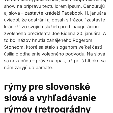
show na prípravu textu lorem ipsum. Cenzúrujú
aj slová – zastavte krádež! Facebook 11. januára
uviedol, že odstráni aj obsah s frázou "zastavte
krádež" zo svojich služieb pred inauguráciou
zvoleného prezidenta Joe Bidena 20. januára. A
to bol názov hnutia zahájeného Rogerom
Stoneom, ktoré sa stalo sloganom veľkej časti
úsilia o odhalenie volebného podvodu. Na slová
sa nezabúda – práve naopak, až príliš hlboko sa
nám zaryjú do pamäte.
rýmy pre slovenské
slová a vyhľadávanie
rýmov (retrográdny