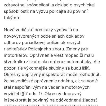
zdravotnej spôsobilosti a doklad o psychickej
spôsobilosti; na výzvu policajta sú povinní
takýmto
Nové vodičské preukazy vydávajú na
novovytvorených oddeleniach dokladov
odborov poriadkovej polície okresných
riaditeľstiev Policajného zboru. Zmeny pre
motorkárov. Oprávnenie viesť moped či malú
štvorkolku získate ako doteraz automaticky. Ale
pozor, tie výkonnejšie skupiny sa budú líšiť.
Okresný dopravný inšpektorát môže rozhodnúť,
že sa vodičské oprávnenie odníma, ak sa vodič
stal nespoľahlivým na vedenie motorových
vozidiel (§ 7 ods. 1). Okresný dopravný
inšpektorát je povinný na odôvodnenú žiadosť