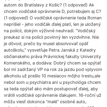
autom do Bratislavy z Košíc? (1 odpoveď) Ak
chcem vodičské oprávnenie D, potrebujem aj C?
(1 odpoveď) O vodičské oprávnenie teda Roman
neprišiel - jeho vodičák ďalej platí, len je uložený
na polícii, dokým výživné neuhradí. "Vodičský
preukaz si na polícii povinný len vyzdvihne. Nie
je dôvod, prečo by musel absolvovať opäť
autoškolu," vysvetľuje Petra Janská z Katedry
občianskeho práva Právnickej fakulty Univerzity
Komenského, a dodáva: Dobrý chcem sa opýtať
bol mi zadržaný VP na rok za jazdu pod vplyvom
alkoholu už prešlo 10 mesiacov môjho trestu,ale
nebol som u psychiatra ani u psychológa chcem
sa teda opýtať ako mám postupovať ďalej, aby
vrátili vodičské oprávnenie ďakujem. 16-roční už
môžu viesť dokonca “malé“ osobné auto,