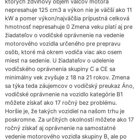
ktorých zdvihový objem valcov motora
nepresahuje 125 cm3 a výkon nie je väčší ako 11
kW a pomer výkon/najväčšia prípustná celková
hmotnosť nepresahuje 0 Zmena veku platí aj pre
žiadateľov o vodičské oprávnenie na vedenie
motorového vozidla určeného pre prepravu
osôb, ktoré má okrem vodiča viac ako osem
miest na sedenie. U žiadateľov o udelenie
vodičského oprávnenia skupiny C a CE sa
minimálny vek zvyšuje z 18 na 21 rokov. Zmena
sa týka teda záujemcov o vodičský preukaz Áno,
vodičské oprávnenie na vozidlo kategórie B1
môžete získať ako 17 ročný bez problému.
Horšie je, že takých vozidiel na našom trhu je
poskromne. Za určitých okolností môžete ako 17
ročný získať aj oprávnenie na samostatné
vedenie motorového vozidla skupiny B, ale po