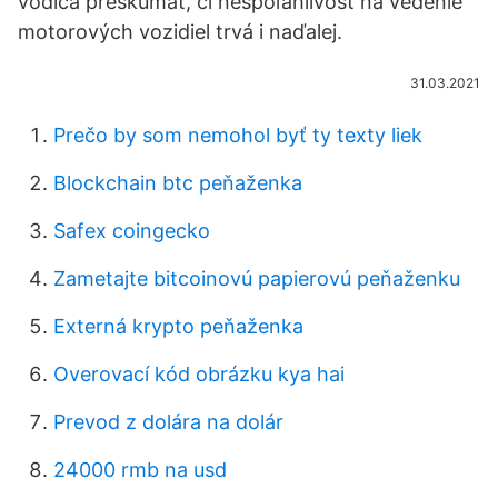
vodiča preskúmať, či nespoľahlivosť na vedenie
motorových vozidiel trvá i naďalej.
31.03.2021
Prečo by som nemohol byť ty texty liek
Blockchain btc peňaženka
Safex coingecko
Zametajte bitcoinovú papierovú peňaženku
Externá krypto peňaženka
Overovací kód obrázku kya hai
Prevod z dolára na dolár
24000 rmb na usd