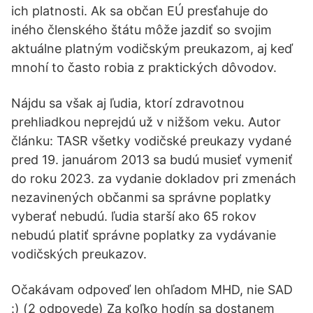
ich platnosti. Ak sa občan EÚ presťahuje do
iného členského štátu môže jazdiť so svojim
aktuálne platným vodičským preukazom, aj keď
mnohí to často robia z praktických dôvodov.
Nájdu sa však aj ľudia, ktorí zdravotnou
prehliadkou neprejdú už v nižšom veku. Autor
článku: TASR všetky vodičské preukazy vydané
pred 19. januárom 2013 sa budú musieť vymeniť
do roku 2023. za vydanie dokladov pri zmenách
nezavinených občanmi sa správne poplatky
vyberať nebudú. ľudia starší ako 65 rokov
nebudú platiť správne poplatky za vydávanie
vodičských preukazov.
Očakávam odpoveď len ohľadom MHD, nie SAD
:) (2 odpovede) Za koľko hodín sa dostanem