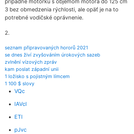
prípadne motorku s objemom motora do 125 cm
3 bez obmedzenia rýchlosti, ale opäť je na to
potrebné vodičské oprávnenie.
2.
seznam připravovaných hororů 2021
se dnes živí zvyšováním úrokových sazeb
zvlnění vízových zpráv
kam poslat západní unii
1 ložisko s pojistným límcem
1 100 $ slovy
VQc
IAVcl
ETl
pJvc