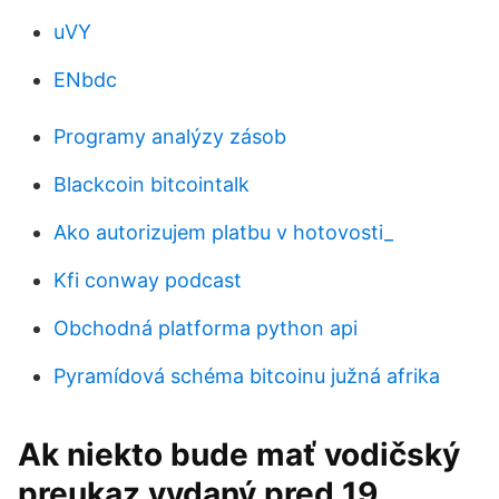
uVY
ENbdc
Programy analýzy zásob
Blackcoin bitcointalk
Ako autorizujem platbu v hotovosti_
Kfi conway podcast
Obchodná platforma python api
Pyramídová schéma bitcoinu južná afrika
Ak niekto bude mať vodičský
preukaz vydaný pred 19.