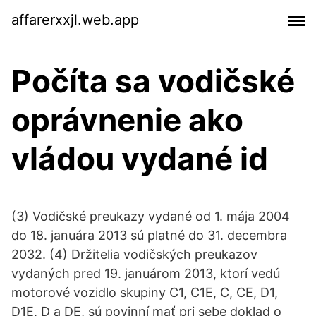
affarerxxjl.web.app
Počíta sa vodičské
oprávnenie ako
vládou vydané id
(3) Vodičské preukazy vydané od 1. mája 2004
do 18. januára 2013 sú platné do 31. decembra
2032. (4) Držitelia vodičských preukazov
vydaných pred 19. januárom 2013, ktorí vedú
motorové vozidlo skupiny C1, C1E, C, CE, D1,
D1E, D a DE, sú povinní mať pri sebe doklad o